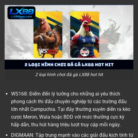
2 loại hình chơi đá gà LX88 hot hit
WS168: Điểm đến lý tưởng cho những ai yêu thích
phong cách thi đấu chuyên nghiệp từ các trường đấu
lớn nhất Campuchia. Tại đây thường xuyên diễn ra kèo
cược Meron, Wala hoặc BDD với mức thưởng cực kỳ
hấp dẫn, thu hút hàng triệu lượt truy cập mỗi ngày.
DIGMAAN: Tập trung mạnh vào các giải đấu kịch tính từ