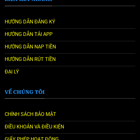
HƯỚNG DẪN ĐĂNG KÝ
HƯỚNG DẪN TẢI APP
HƯỚNG DẪN NẠP TIỀN
HƯỚNG DẪN RÚT TIỀN
ĐẠI LÝ
VỀ CHÚNG TÔI
CHÍNH SÁCH BẢO MẬT
ĐIỀU KHOẢN VÀ ĐIỀU KIỆN
GIẤY PHÉP HOẠT ĐỘNG