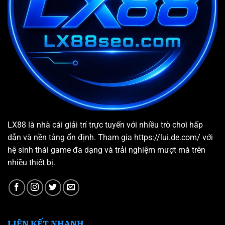
LX88 là nhà cái giải trí trực tuyến với nhiều trò chơi hấp
dẫn và nền tảng ổn định. Tham gia https://lui.de.com/ với
hệ sinh thái game đa dạng và trải nghiệm mượt mà trên
nhiều thiết bị.
LIÊN KẾT NHANH