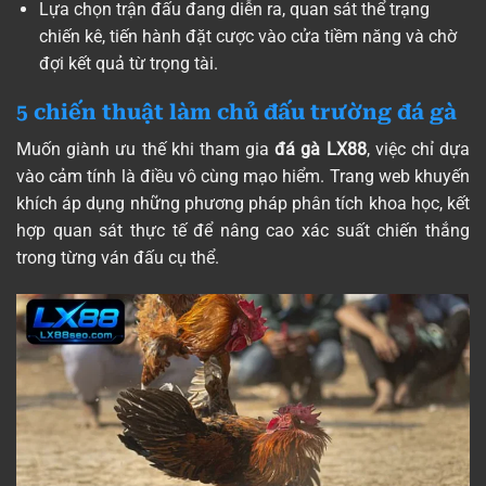
Lựa chọn trận đấu đang diễn ra, quan sát thể trạng
chiến kê, tiến hành đặt cược vào cửa tiềm năng và chờ
đợi kết quả từ trọng tài.
5 chiến thuật làm chủ đấu trường đá gà
Muốn giành ưu thế khi tham gia
đá gà LX88
, việc chỉ dựa
vào cảm tính là điều vô cùng mạo hiểm. Trang web khuyến
khích áp dụng những phương pháp phân tích khoa học, kết
hợp quan sát thực tế để nâng cao xác suất chiến thắng
trong từng ván đấu cụ thể.