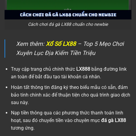
Cách chơi đá gà LX88 chuẩn cho newbie
Xem thêm:
Xổ Số LX88
– Top 5 Mẹo Chơi
Xuyên Lục Địa Kiếm Tiền Triệu
Truy cập trang chủ chính thức
LX888
bằng đường link
an toàn để bắt đầu tạo tài khoản cá nhân.
Hoàn tất thông tin đăng ký theo biểu mẫu có sẵn, đảm
bảo tính chính xác để thuận tiện cho quá trình giao dịch
sau này.
Nạp tiền thông qua các phương thức thanh toán linh
hoạt, sau đó chuyển tiền vào chuyên mục
đá gà LX88
tương ứng.