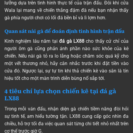
lưỡng dựa trên tình hình thực tế của trận đấu. Đôi khi cửa
Wala lại mang về chiến thắng đậm đà nếu bạn nhận thấy
gà phía người chơi có lối đá bền bỉ và lì lợm hơn.
Quan sát nài gà để đoán định tình hình trận đấu
Kinh nghiệm lâu năm tại
đá gà LX88
cho thấy cử chỉ của
người ôm gà cũng phản ánh phần nào sức khỏe của kê
chiến. Nếu nài gà tỏ ra lo lắng hoặc chăm sóc quá kỹ cho
một vết thương nhỏ, hãy cân nhắc trước khi đặt tiền vào
cửa đó. Ngược lại, sự tự tin khi thả chiến kê vào sân là tín
hiệu tốt cho một màn trình diễn bùng nổ sắp tới.
4 tiêu chí lựa chọn chiến kê tại đá gà
LX88
Trong mỗi ván đấu, nhận diện gà chiến tiềm năng đòi hỏi
sự tinh tế, am hiểu tường tận. LX88 cung cấp góc nhìn đa
chiều, hỗ trợ tối đa việc quan sát từng chi tiết nhỏ nhất trên
cơ thể trước giờ G.