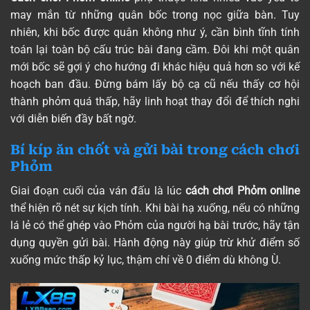
may mắn từ những quân bốc trong nọc giữa bàn. Tuy
nhiên, khi bốc được quân không như ý, cần bình tĩnh tính
toán lại toàn bộ cấu trúc bài đang cầm. Đôi khi một quân
mới bốc sẽ gợi ý cho hướng đi khác hiệu quả hơn so với kế
hoạch ban đầu. Đừng bám lấy bộ cạ cũ nếu thấy cơ hội
thành phỏm quá thấp, hãy linh hoạt thay đổi để thích nghi
với diễn biến đầy bất ngờ.
Bí kíp ăn chốt và gửi bài trong cách chơi
Phỏm
Giai đoạn cuối của ván đấu là lúc
cách chơi Phỏm online
thể hiện rõ nét sự kịch tính. Khi bài hạ xuống, nếu có những
lá lẻ có thể ghép vào Phỏm của người hạ bài trước, hãy tận
dụng quyền gửi bài. Hành động này giúp trừ khử điểm số
xuống mức thấp kỷ lục, thậm chí về 0 điểm dù không Ù.