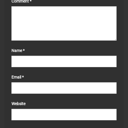
Comment
*
Name
*
Email
*
Website