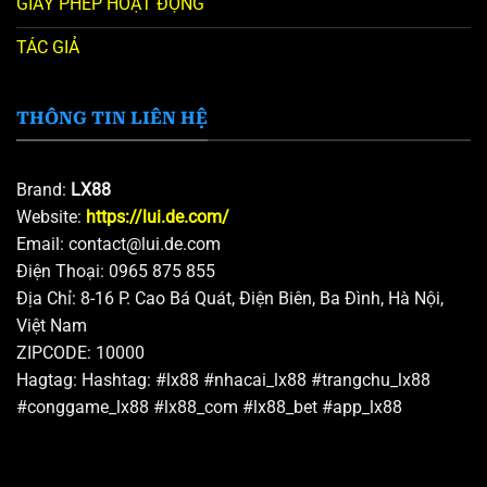
GIẤY PHÉP HOẠT ĐỘNG
TÁC GIẢ
THÔNG TIN LIÊN HỆ
Brand:
LX88
Website:
https://lui.de.com/
Email:
contact@lui.de.com
Điện Thoại:
0965 875 855
Địa Chỉ:
8-16 P. Cao Bá Quát, Điện Biên, Ba Đình, Hà Nội,
Việt Nam
ZIPCODE:
10000
Hagtag: Hashtag: #lx88 #nhacai_lx88 #trangchu_lx88
#conggame_lx88 #lx88_com #lx88_bet #app_lx88