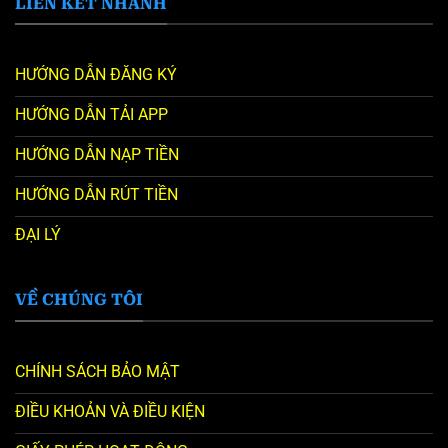
LIÊN KẾT NHANH
HƯỚNG DẪN ĐĂNG KÝ
HƯỚNG DẪN TẢI APP
HƯỚNG DẪN NẠP TIỀN
HƯỚNG DẪN RÚT TIỀN
ĐẠI LÝ
VỀ CHÚNG TÔI
CHÍNH SÁCH BẢO MẬT
ĐIỀU KHOẢN VÀ ĐIỀU KIỆN