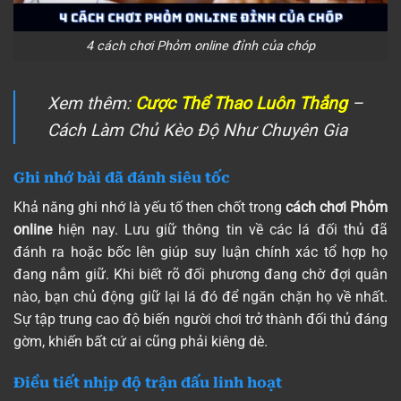
4 cách chơi Phỏm online đỉnh của chóp
Xem thêm:
Cược Thể Thao Luôn Thắng
–
Cách Làm Chủ Kèo Độ Như Chuyên Gia
Ghi nhớ bài đã đánh siêu tốc
Khả năng ghi nhớ là yếu tố then chốt trong
cách chơi Phỏm
online
hiện nay. Lưu giữ thông tin về các lá đối thủ đã
đánh ra hoặc bốc lên giúp suy luận chính xác tổ hợp họ
đang nắm giữ. Khi biết rõ đối phương đang chờ đợi quân
nào, bạn chủ động giữ lại lá đó để ngăn chặn họ về nhất.
Sự tập trung cao độ biến người chơi trở thành đối thủ đáng
gờm, khiến bất cứ ai cũng phải kiêng dè.
Điều tiết nhịp độ trận đấu linh hoạt