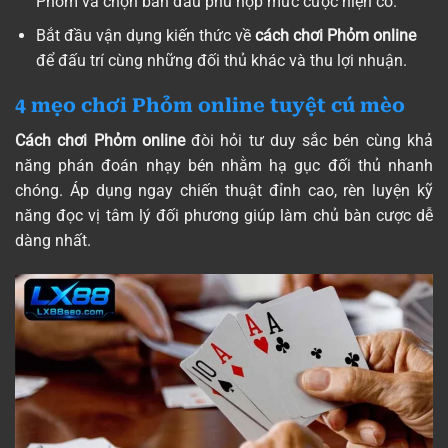
Phỏm và chọn bàn đấu phù hợp mức cược hiện có.
Bắt đầu vận dụng kiến thức về
cách chơi Phỏm online
để đấu trí cùng những đối thủ khác và thu lợi nhuận.
4 mẹo chơi Phỏm online tuyệt cú mèo
Cách chơi Phỏm online
đòi hỏi tư duy sắc bén cùng khả
năng phán đoán nhạy bén nhằm hạ gục đối thủ nhanh
chóng. Áp dụng ngay chiến thuật đỉnh cao, rèn luyện kỹ
năng đọc vị tâm lý đối phương giúp làm chủ bàn cược dễ
dàng nhất.