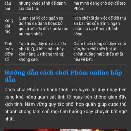
câu
nhưng khác sảnh để đánh
mà mình đang chờ đợi để tạo
bài
lừa đối thủ.
Phỏm.
Quan sát kỹ các quân bài
Hạn chế tối đa việc để đối thủ
Xử lý
đối thủ đã đánh hoặc bỏ
ăn bài rác của mình, ngăn
bài
qua trước đó để chọn lá rác
chặn họ tạo Phỏm thành
rác
an toàn nhất.
công.
Tính
Tập trung đẩy đi các lá lớn
Giảm thiểu tổng số điểm cuối
toán
như K, Q, J khi nhận thấy
ván, hạn chế thiệt hại tài
điểm
khả năng Ù (thắng trắng)
chính xuống mức thấp nhất
số
không cao.
nếu về bét.
Hướng dẫn cách chơi Phỏm online hấp
dẫn
Cách chơi Phỏm là hành trình rèn luyện tư duy nhạy bén
cùng khả năng quan sát tinh tế ngay trên không gian đầy
kịch tính. Nắm vững quy tắc phối hợp quân giúp cược thủ
nhanh chóng làm chủ mọi tình huống xoay chuyển bất ngờ
nhất.