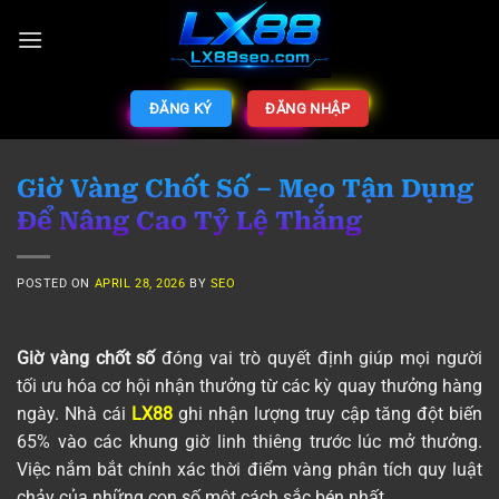
Skip
to
content
ĐĂNG KÝ
ĐĂNG NHẬP
Giờ Vàng Chốt Số – Mẹo Tận Dụng
Để Nâng Cao Tỷ Lệ Thắng
POSTED ON
APRIL 28, 2026
BY
SEO
Giờ vàng chốt số
đóng vai trò quyết định giúp mọi người
tối ưu hóa cơ hội nhận thưởng từ các kỳ quay thưởng hàng
ngày. Nhà cái
LX88
ghi nhận lượng truy cập tăng đột biến
65% vào các khung giờ linh thiêng trước lúc mở thưởng.
Việc nắm bắt chính xác thời điểm vàng phân tích quy luật
chảy của những con số một cách sắc bén nhất.