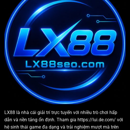
LX88 là nhà cái giải trí trực tuyến với nhiều trò chơi hấp
dẫn và nền tảng ổn định. Tham gia https://lui.de.com/ với
hệ sinh thái game đa dạng và trải nghiệm mượt mà trên