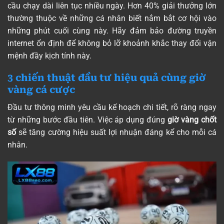
cầu chạy dài liên tục nhiều ngày. Hơn 40% giải thưởng lớn
thường thuộc về những cá nhân biết nắm bắt cơ hội vào
những phút cuối cùng này. Hãy đảm bảo đường truyền
internet ổn định để không bỏ lỡ khoảnh khắc thay đổi vận
mệnh đầy kịch tính này.
3 chiến thuật đầu tư hiệu quả cùng giờ
vàng cá cược
Đầu tư thông minh yêu cầu kế hoạch chi tiết, rõ ràng ngay
từ những bước đầu tiên. Việc áp dụng đúng
giờ vàng chốt
số
sẽ tăng cường hiệu suất lợi nhuận đáng kể cho mỗi cá
nhân.